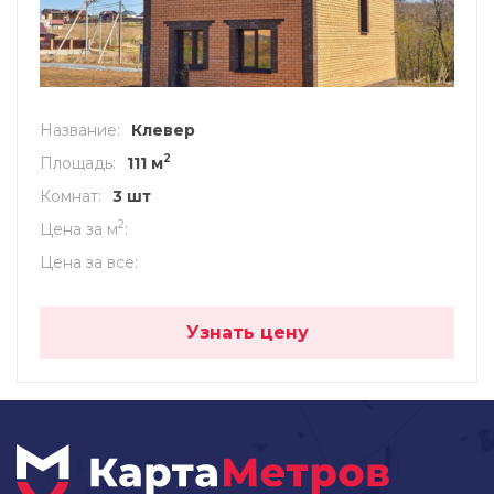
Название
Клевер
2
Площадь
111 м
Комнат
3 шт
2
Цена за м
Цена за все
Узнать цену