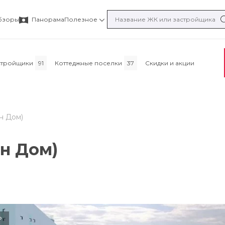
бзоры
Панорама
Полезное
стройщики
91
Коттеджные поселки
37
Скидки и акции
н Дом)
н Дом)
°