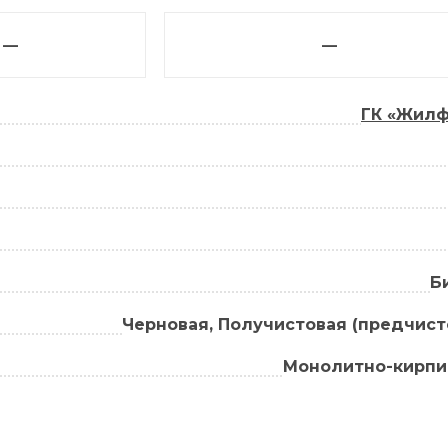
—
—
ГК «Жил
Б
Черновая, Получистовая (предчист
Монолитно-кирп