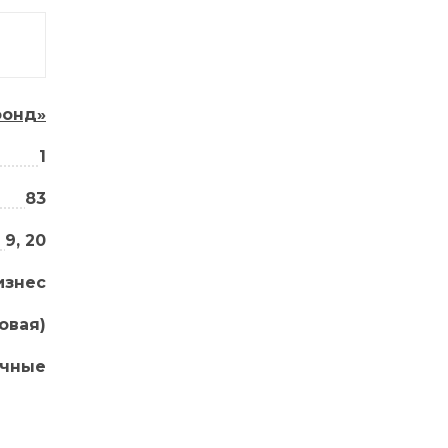
фонд»
1
83
9, 20
изнес
овая)
ичные