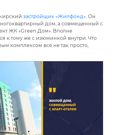
ашкирский
застройщик «Жилфонд»
. Он
 многоквартирный дом, а совмещенный с
оект ЖК «Green Дом». Вполне
я к тому же с изюминкой внутри. Что
лым комплексом всё не так просто,