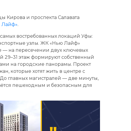
ы Кирова и проспекта Салавата
 Лайф»
.
 самых востребованных локаций Уфы:
анспортные узлы. ЖК «Нью Лайф»
е — на пересечении двух ключевых
ой 29–31 этаж формируют собственный
ами на городские панорамы. Проект
ан, которые хотят жить в центре с
До главных магистралей — две минуты,
таётся пешеходным и безопасным для