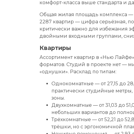
комфорт-класса выше стандарта и д
Общая жилая площадь комплекса — б
2287 квартир — цифра серьёзная, п
критически важно для избежания э
двойными входными группами, сни
Квартиры
Ассортимент квартир в «Нью Лайфе»
форматов. Студий в проекте нет — 
«однушки». Расклад по типам:
Однокомнатные — от 27,15 до 28
практически студийные метры,
зоны.
Двухкомнатные — от 31,03 до 51,
небольших вариантов до полно
Трёхкомнатные — от 52,21 до 52
трёшки, но с эргономичной пла
Нежилые помещения — от 2,93 д