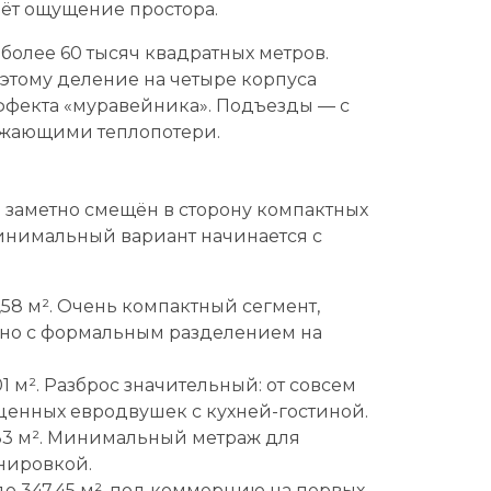
аёт ощущение простора.
олее 60 тысяч квадратных метров.
оэтому деление на четыре корпуса
ффекта «муравейника». Подъезды — с
жающими теплопотери.
 заметно смещён в сторону компактных
минимальный вариант начинается с
,58 м². Очень компактный сегмент,
 но с формальным разделением на
01 м². Разброс значительный: от совсем
ценных евродвушек с кухней-гостиной.
,83 м². Минимальный метраж для
нировкой.
о 347,45 м², под коммерцию на первых