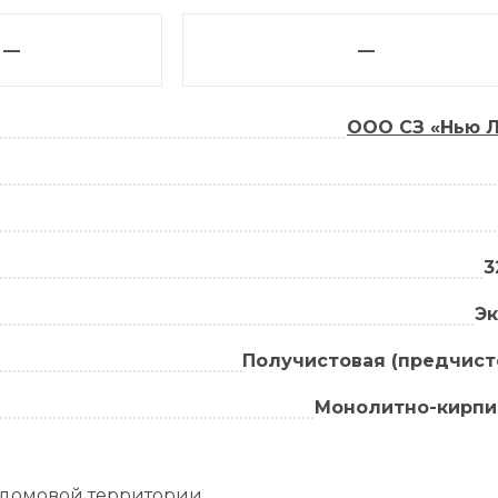
—
—
ООО СЗ «Нью 
3
Э
Получистовая (предчист
Монолитно-кирп
идомовой территории