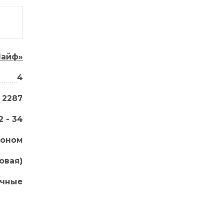
Лайф»
4
2287
2 - 34
коном
овая)
ичные